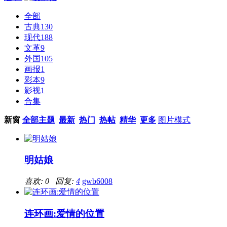
全部
古典
130
现代
188
文革
9
外国
105
画报
1
彩本
9
影视
1
合集
新窗
全部主题
最新
热门
热帖
精华
更多
图片模式
明姑娘
喜欢: 0 回复:
4
gwb6008
连环画:爱情的位置