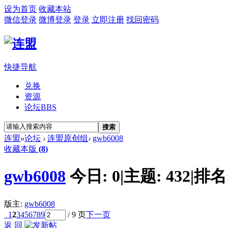
设为首页
收藏本站
微信登录
微博登录
登录
立即注册
找回密码
快捷导航
兑换
资源
论坛
BBS
搜索
连盟
»
论坛
›
连盟原创组
›
gwb6008
收藏本版
(
8
)
gwb6008
今日:
0
|
主题:
432
|
排名
版主:
gwb6008
1
2
3
4
5
6
7
8
9
/ 9 页
下一页
返 回