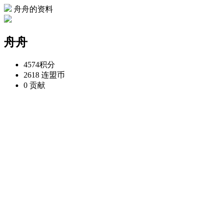
舟舟的资料
舟舟
4574
积分
2618
连盟币
0
贡献