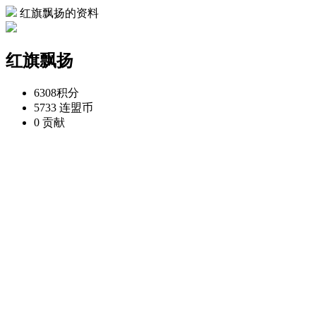
红旗飘扬的资料
红旗飘扬
6308
积分
5733
连盟币
0
贡献