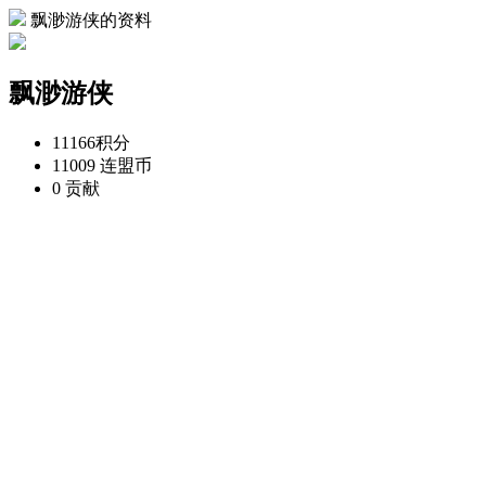
飘渺游侠的资料
飘渺游侠
11166
积分
11009
连盟币
0
贡献