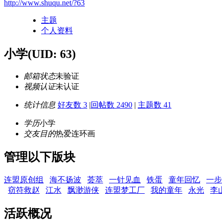
http://www.shuqu.net/?63
主题
个人资料
小学
(UID: 63)
邮箱状态
未验证
视频认证
未认证
统计信息
好友数 3
|
回帖数 2490
|
主题数 41
学历
小学
交友目的
热爱连环画
管理以下版块
连盟原创组
海不扬波
荟萃
一针见血
铁蛋
童年回忆
一步
窃符救赵
江水
飘渺游侠
连盟梦工厂
我的童年
永光
李
活跃概况