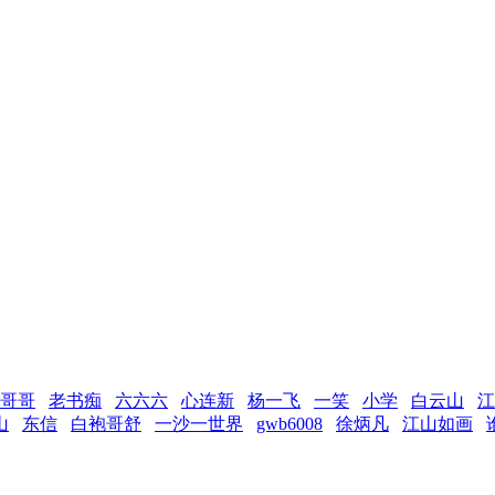
哥哥
老书痴
六六六
心连新
杨一飞
一笑
小学
白云山
江
山
东信
白袍哥舒
一沙一世界
gwb6008
徐炳凡
江山如画