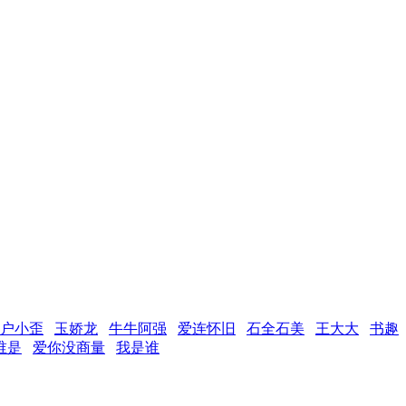
户小歪
玉娇龙
牛牛阿强
爱连怀旧
石全石美
王大大
书趣
谁是
爱你没商量
我是谁