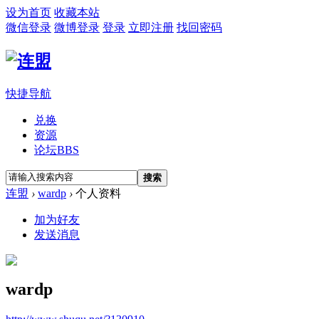
设为首页
收藏本站
微信登录
微博登录
登录
立即注册
找回密码
快捷导航
兑换
资源
论坛
BBS
搜索
连盟
›
wardp
›
个人资料
加为好友
发送消息
wardp