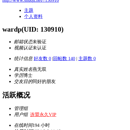
http://www.shuqu.net/?130910
主题
个人资料
wardp
(UID: 130910)
邮箱状态
未验证
视频认证
未认证
统计信息
好友数 0
|
回帖数 140
|
主题数 0
真实姓名
燕无双
学历
博士
交友目的
同好的朋友
活跃概况
管理组
用户组
连盟永久VIP
在线时间
194 小时