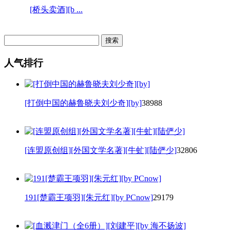
[桥头卖酒][b ...
人气排行
[打倒中国的赫鲁晓夫刘少奇][by]
38988
[连盟原创组][外国文学名著][牛虻][陆俨少]
32806
191[楚霸王项羽][朱元红][by PCnow]
29179