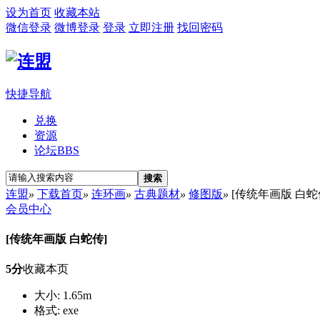
设为首页
收藏本站
微信登录
微博登录
登录
立即注册
找回密码
快捷导航
兑换
资源
论坛
BBS
搜索
连盟
»
下载首页
»
连环画
»
古典题材
»
修图版
»
[传统年画版 白蛇
会员中心
[传统年画版 白蛇传]
5分
收藏本页
大小: 1.65m
格式: exe