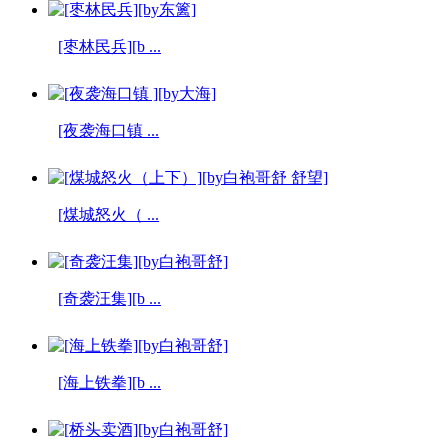
[枣林民兵][b ...
[夜袭海口镇 ...
[煤城怒火（ ...
[奇袭汪集][b ...
[海上铁拳][b ...