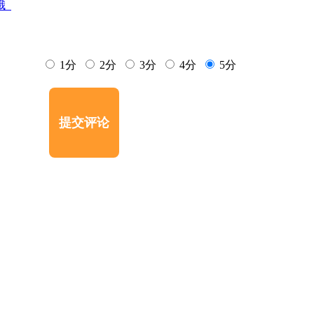
便哦
1分
2分
3分
4分
5分
提交评论