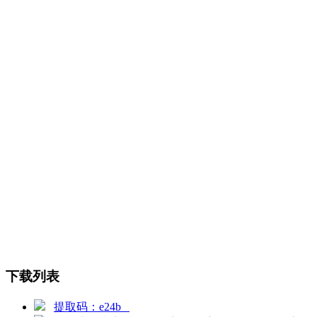
下载列表
提取码：e24b