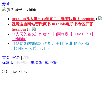
发帖
贺氏藏书·hezhibin
hezhibin祝大家2017年元旦、春节快乐！
hezhibin
1
祝贺连盟网站贺氏藏书·hezhibin电子书专区开张
hezhibin
17
《人民的名义》作者：[中]周梅森【CHM+TXT】
hezhibin
1
《伊甸园的鹦鹉》作者：[美]卡罗琳·帕克丝特
【CHM+TXT】
hezhibin
0
首页
|
登录
|
注册
标准版
|
触屏版
|
电脑版
|
客户端
© Comsenz Inc.