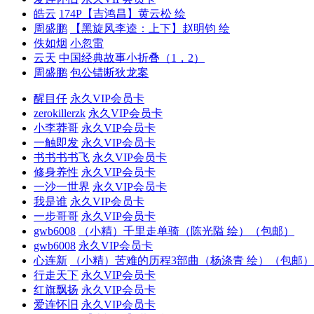
皓云
174P【吉鸿昌】黄云松 绘
周盛鹏
【黑旋风李逵：上下】赵明钧 绘
佚如烟
小忽雷
云天
中国经典故事小折叠（1，2）
周盛鹏
包公错断狄龙案
醒目仔
永久VIP会员卡
zerokillerzk
永久VIP会员卡
小李莽哥
永久VIP会员卡
一触即发
永久VIP会员卡
书书书书飞
永久VIP会员卡
修身养性
永久VIP会员卡
一沙一世界
永久VIP会员卡
我是谁
永久VIP会员卡
一步哥哥
永久VIP会员卡
gwb6008
（小精）千里走单骑（陈光隘 绘）（包邮）
gwb6008
永久VIP会员卡
心连新
（小精）苦难的历程3部曲（杨涤青 绘）（包邮）
行走天下
永久VIP会员卡
红旗飘扬
永久VIP会员卡
爱连怀旧
永久VIP会员卡