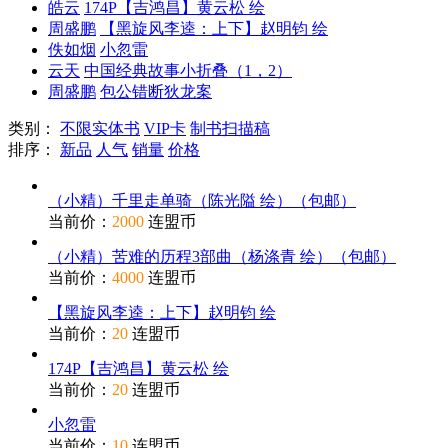
皓云
174P【吉鸿昌】黄云松 绘
周盛鹏
【黑旋风李逵：上下】赵明钧 绘
佚如烟
小忽雷
云天
中国经典故事小折叠（1，2）
周盛鹏
包公错断狄龙案
类别：
不限
实体书
VIP卡
制书扫描稿
排序：
新品
人气
销量
价格
（小精）千里走单骑（陈光隘 绘）（包邮）
当前价：
2000
连盟币
（小精）苦难的历程3部曲（杨涤青 绘）（包邮）
当前价：
4000
连盟币
【黑旋风李逵：上下】赵明钧 绘
当前价：
20
连盟币
174P【吉鸿昌】黄云松 绘
当前价：
20
连盟币
小忽雷
当前价：
10
连盟币