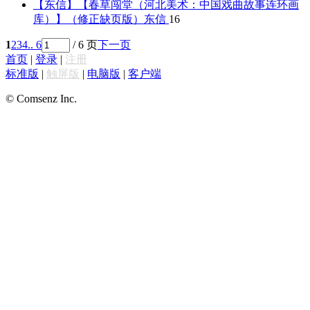
【东信】【春草闯堂（河北美术：中国戏曲故事连环画
库）】（修正缺页版）
东信
16
1
2
3
4
.. 6
/ 6 页
下一页
首页
|
登录
|
注册
标准版
|
触屏版
|
电脑版
|
客户端
© Comsenz Inc.