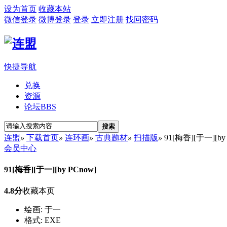
设为首页
收藏本站
微信登录
微博登录
登录
立即注册
找回密码
快捷导航
兑换
资源
论坛
BBS
搜索
连盟
»
下载首页
»
连环画
»
古典题材
»
扫描版
»
91[梅香][于一][by 
会员中心
91[梅香][于一][by PCnow]
4.8分
收藏本页
绘画: 于一
格式: EXE