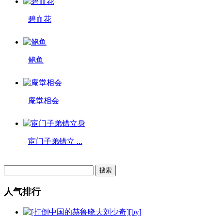
碧血花
鲍鱼
庵堂相会
宦门子弟错立 ...
人气排行