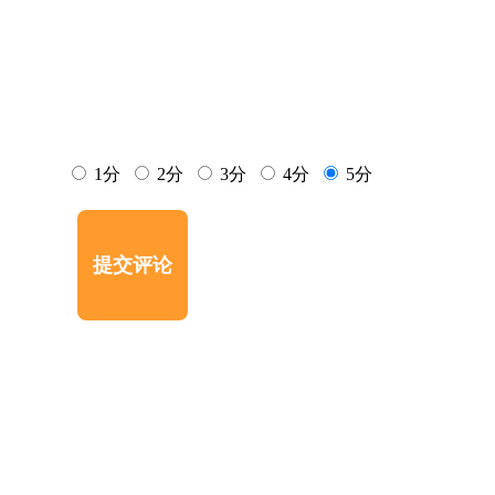
1分
2分
3分
4分
5分
提交评论