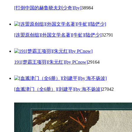
[打倒中国的赫鲁晓夫刘少奇][by]
38984
[连盟原创组][外国文学名著][牛虻][陆俨少]
32791
191[楚霸王项羽][朱元红][by PCnow]
29164
[血溅津门（全6册）][刘建平][by 海不扬波]
27042