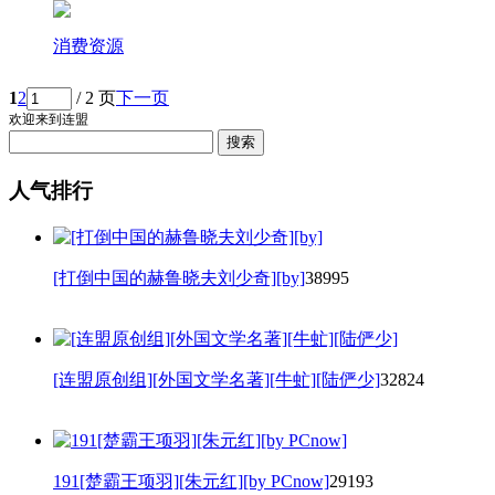
消费资源
1
2
/ 2 页
下一页
欢迎来到连盟
人气排行
[打倒中国的赫鲁晓夫刘少奇][by]
38995
[连盟原创组][外国文学名著][牛虻][陆俨少]
32824
191[楚霸王项羽][朱元红][by PCnow]
29193