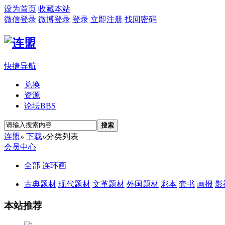
设为首页
收藏本站
微信登录
微博登录
登录
立即注册
找回密码
快捷导航
兑换
资源
论坛
BBS
搜索
连盟
»
下载
»
分类列表
会员中心
全部
连环画
古典题材
现代题材
文革题材
外国题材
彩本
套书
画报
影
本站推荐