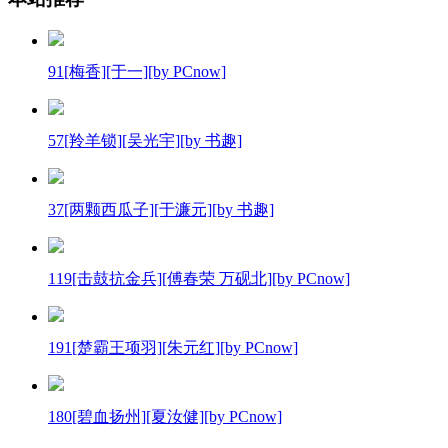
91[梅香][于一][by PCnow]
57[羚羊锁][吴光宇][by 书趣]
37[两颗西瓜子][于濂元][by 书趣]
119[击鼓抗金兵][傅春荣 万砚北][by PCnow]
191[楚霸王项羽][朱元红][by PCnow]
180[碧血扬州][夏汝健][by PCnow]