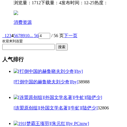
浏览量：1712
下载量：4
发布时间：12-25
热度：
消费资源
1
2
3
4
5
6
7
8
9
10
... 56
/ 56 页
下一页
欢迎来到连盟
人气排行
[打倒中国的赫鲁晓夫刘少奇][by]
38988
[连盟原创组][外国文学名著][牛虻][陆俨少]
32806