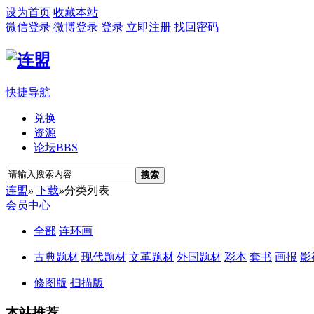
设为首页
收藏本站
微信登录
微博登录
登录
立即注册
找回密码
快捷导航
兑换
资源
论坛
BBS
搜索
连盟
»
下载
»
分类列表
会员中心
全部
连环画
古典题材
现代题材
文革题材
外国题材
彩本
套书
画报
影
修图版
扫描版
本站推荐