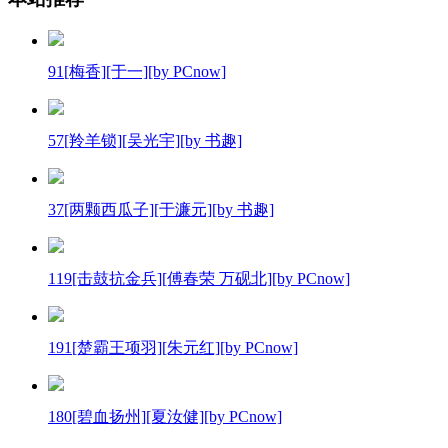
91[梅香][于一][by PCnow]
57[羚羊锁][吴光宇][by 书趣]
37[两颗西瓜子][于濂元][by 书趣]
119[击鼓抗金兵][傅春荣 万砚北][by PCnow]
191[楚霸王项羽][朱元红][by PCnow]
180[碧血扬州][夏汝健][by PCnow]