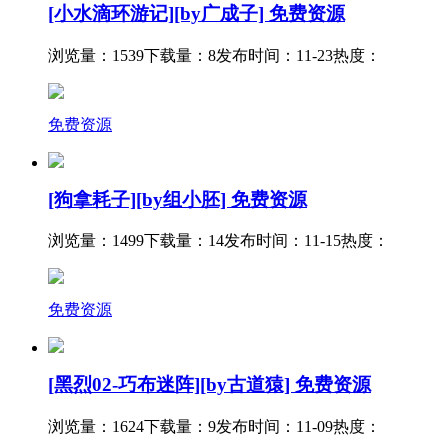
[小水滴环游记][by广成子] 免费资源
浏览量：1539
下载量：8
发布时间：11-23
热度：
免费资源
[狗拿耗子][by组小胚] 免费资源
浏览量：1499
下载量：14
发布时间：11-15
热度：
免费资源
[黑烈02-巧布迷阵][by古道猿] 免费资源
浏览量：1624
下载量：9
发布时间：11-09
热度：