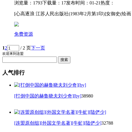
浏览量：1793
下载量：17
发布时间：01-21
热度：
[心高逐浪 江苏人民出版社(1983年2月第1印)]女御史(绘画 
免费资源
1
2
/ 2 页
下一页
欢迎来到连盟
人气排行
[打倒中国的赫鲁晓夫刘少奇][by]
38980
[连盟原创组][外国文学名著][牛虻][陆俨少]
32788