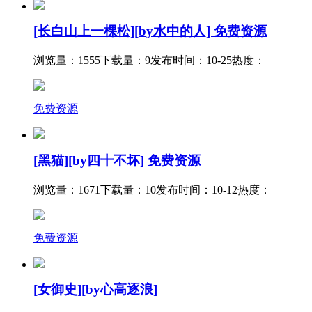
[长白山上一棵松][by水中的人] 免费资源
浏览量：1555
下载量：9
发布时间：10-25
热度：
免费资源
[黑猫][by四十不坏] 免费资源
浏览量：1671
下载量：10
发布时间：10-12
热度：
免费资源
[女御史][by心高逐浪]